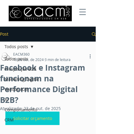
Post
Todos posts
EACM360
Todos posts
13 de set. de 2024
3 min de leitura
Facebook e Instagram
Prospecção B2B
funcionam na
Marketing Digital
Performance Digital
Vendas B2B
B2B?
AI
Atualizado:
23 de out. de 2025
Comportamento
Solicitar orçamento
CRM